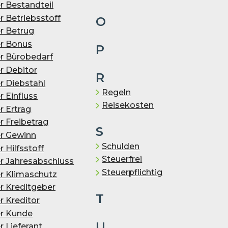
r Bestandteil
r Betriebsstoff
O
r Betrug
r Bonus
P
r Bürobedarf
r Debitor
R
r Diebstahl
Regeln
r Einfluss
Reisekosten
r Ertrag
r Freibetrag
S
r Gewinn
Schulden
r Hilfsstoff
Steuerfrei
r Jahresabschluss
Steuerpflichtig
r Klimaschutz
r Kreditgeber
T
r Kreditor
r Kunde
U
r Lieferant