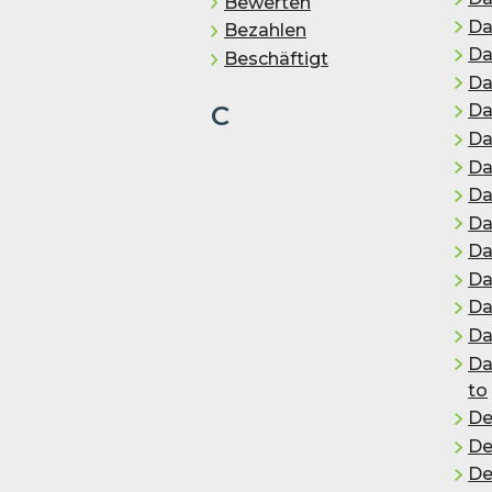
Bewerten
Da
Bezahlen
Da
Be­schäf­tigt
Da
C
Da
Da
Da
Da
Da
Da
Da
Da
Das
Da
to
De
De
De