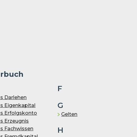
erbuch
F
s Darlehen
G
s Eigenkapital
s Erfolgskonto
Gelten
s Er­zeug­nis
H
s Fachwissen
s Fremd­ka­pi­tal