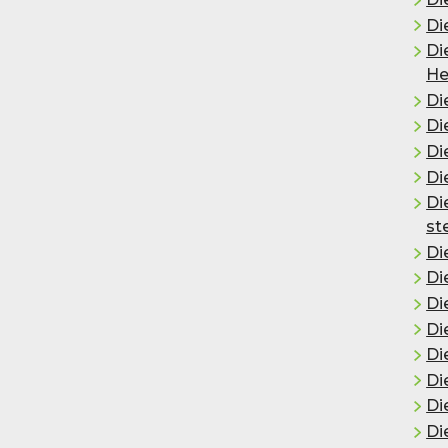
Di
Di
He
Di
Di
Di
Di
Die
st
Die
Di
Di
Di
Di
Di
Di
Di