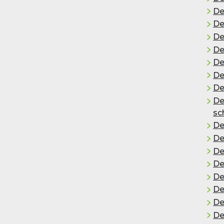
De
De
De
De
De
De
De
Der
sc
De
De
De
De
De
De
De
De