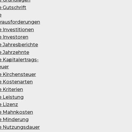
e Gutschrift
e
rausforderungen
e Investitionen
e Investoren
e Jahresberichte
e Jahrzehnte
 Ka­pi­tal­er­trags­
eu­er
 Kir­chen­steu­er
e Kostenarten
e Kriterien
e Leistung
e Lizenz
e Mahnkosten
e Minderung
e Nutzungsdauer