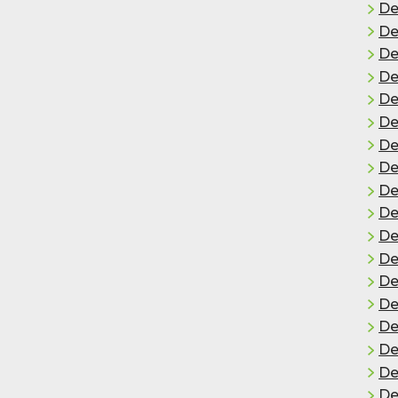
De
De
De
De
De
De
De
De
De
De
De
De
De
De
De
De
De
De