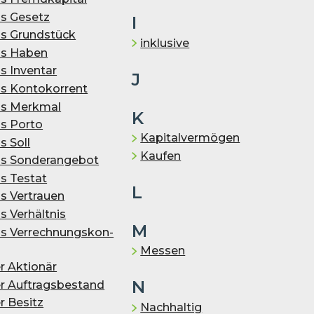
s Gesetz
I
s Grundstück
inklusive
s Haben
s In­ven­tar
J
s Kontokorrent
s Merkmal
K
s Porto
Kapitalvermögen
s Soll
Kaufen
s Sonderangebot
s Testat
L
s Vertrauen
 Ver­hält­nis
M
s Ver­rech­nungs­kon­
Messen
r Aktionär
N
r Auf­trags­be­stand
r Besitz
Nachhaltig