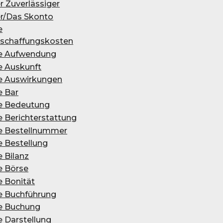
r Zuverlässiger
r/Das Skon­to
e
schaffungskosten
e Auf­wen­dung
e Auskunft
e Auswirkungen
e Bar
e Bedeutung
e Berichterstattung
e Bestellnummer
e Bestellung
e Bilanz
e Börse
 Bo­ni­tät
e Buchführung
e Buchung
e Darstellung