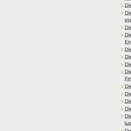
Di
Di
st
Die
Di
En
Di
Di
Di
Di
Fi
Di
Di
Di
Di
Di
lu
Di