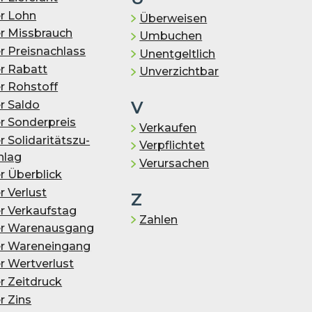
r Lohn
Überweisen
r Missbrauch
Umbuchen
r Preisnachlass
Unentgeltlich
r Rabatt
Unverzichtbar
r Rohstoff
V
r Saldo
r Sonderpreis
Verkaufen
 So­li­da­ri­täts­zu­
Verpflichtet
hlag
Verursachen
r Überblick
r Verlust
Z
r Ver­kaufs­tag
Zahlen
r Warenausgang
r Wareneingang
r Wertverlust
r Zeitdruck
r Zins