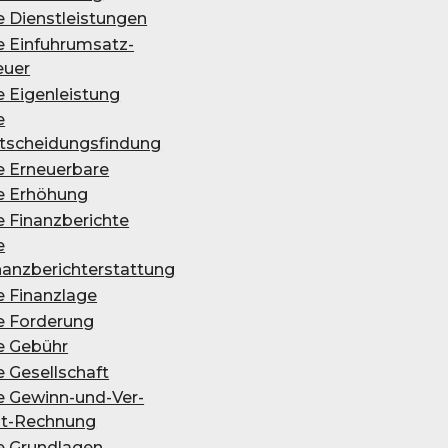
e Dienstleistungen
e Ein­fuhr­um­satz­
eu­er
 Ei­gen­leis­tung
e
tscheidungsfindung
e Erneuerbare
e Er­hö­hung
e Finanzberichte
e
nanzberichterstattung
e Finanzlage
e Forderung
e Gebühr
e Gesellschaft
e Ge­winn-und-Ver­
st-Rech­nung
e Grundlagen