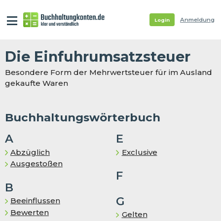
Anmeldung
Login
Die Ein­fuhr­um­satz­steu­er
Besondere Form der Mehrwertsteuer für im Ausland
gekaufte Waren
Buchhaltungswörterbuch
A
E
Abzüglich
Exclusive
Ausgestoßen
F
B
G
Beeinflussen
Bewerten
Gelten