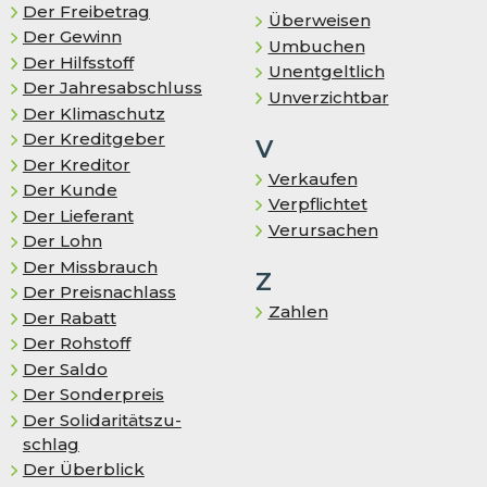
Der Freibetrag
Überweisen
Der Gewinn
Umbuchen
Der Hilfsstoff
Unentgeltlich
Der Jahresabschluss
Unverzichtbar
Der Klimaschutz
Der Kreditgeber
V
Der Kreditor
Verkaufen
Der Kunde
Verpflichtet
Der Lieferant
Verursachen
Der Lohn
Der Missbrauch
Z
Der Preisnachlass
Zahlen
Der Rabatt
Der Rohstoff
Der Saldo
Der Sonderpreis
Der So­li­da­ri­täts­zu­
schlag
Der Überblick