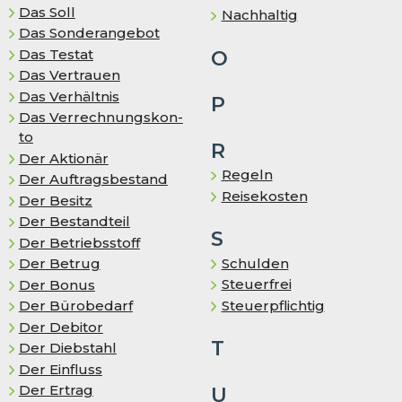
Das Soll
Nachhaltig
Das Sonderangebot
Das Testat
O
Das Vertrauen
Das Ver­hält­nis
P
Das Ver­rech­nungs­kon­
to
R
Der Aktionär
Regeln
Der Auf­trags­be­stand
Reisekosten
Der Besitz
Der Bestandteil
S
Der Betriebsstoff
Schulden
Der Betrug
Steuerfrei
Der Bonus
Steuerpflichtig
Der Bürobedarf
Der Debitor
T
Der Diebstahl
Der Einfluss
Der Ertrag
U