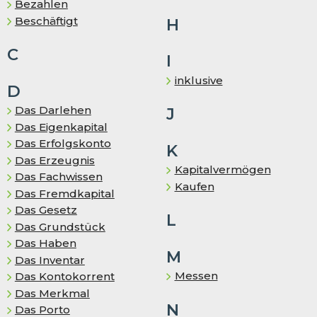
Bezahlen
Be­schäf­tigt
H
C
I
inklusive
D
Das Darlehen
J
Das Eigenkapital
Das Erfolgskonto
K
Das Er­zeug­nis
Kapitalvermögen
Das Fachwissen
Kaufen
Das Fremd­ka­pi­tal
Das Gesetz
L
Das Grundstück
Das Haben
M
Das In­ven­tar
Messen
Das Kontokorrent
Das Merkmal
N
Das Porto