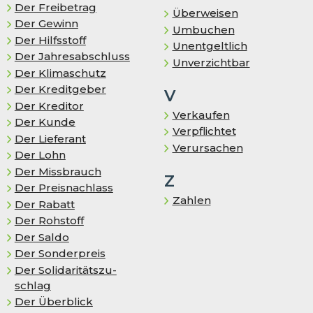
Der Freibetrag
Überweisen
Der Gewinn
Umbuchen
Der Hilfsstoff
Unentgeltlich
Der Jahresabschluss
Unverzichtbar
Der Klimaschutz
Der Kreditgeber
V
Der Kreditor
Verkaufen
Der Kunde
Verpflichtet
Der Lieferant
Verursachen
Der Lohn
Der Missbrauch
Z
Der Preisnachlass
Zahlen
Der Rabatt
Der Rohstoff
Der Saldo
Der Sonderpreis
Der So­li­da­ri­täts­zu­
schlag
Der Überblick