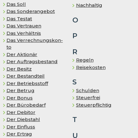
Das Soll
Nachhaltig
Das Sonderangebot
Das Testat
O
Das Vertrauen
Das Ver­hält­nis
P
Das Ver­rech­nungs­kon­
to
R
Der Aktionär
Regeln
Der Auf­trags­be­stand
Reisekosten
Der Besitz
Der Bestandteil
S
Der Betriebsstoff
Schulden
Der Betrug
Steuerfrei
Der Bonus
Steuerpflichtig
Der Bürobedarf
Der Debitor
T
Der Diebstahl
Der Einfluss
Der Ertrag
U