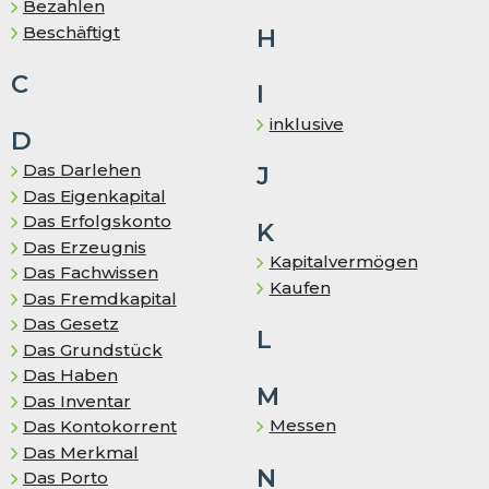
Bezahlen
Be­schäf­tigt
H
C
I
inklusive
D
Das Darlehen
J
Das Eigenkapital
Das Erfolgskonto
K
Das Er­zeug­nis
Kapitalvermögen
Das Fachwissen
Kaufen
Das Fremd­ka­pi­tal
Das Gesetz
L
Das Grundstück
Das Haben
M
Das In­ven­tar
Messen
Das Kontokorrent
Das Merkmal
N
Das Porto