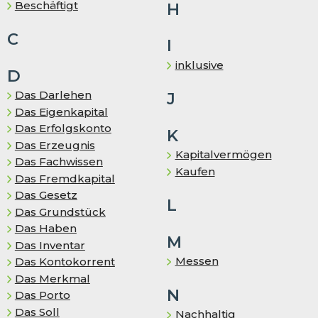
Be­schäf­tigt
H
C
I
inklusive
D
Das Darlehen
J
Das Eigenkapital
Das Erfolgskonto
K
Das Er­zeug­nis
Kapitalvermögen
Das Fachwissen
Kaufen
Das Fremd­ka­pi­tal
Das Gesetz
L
Das Grundstück
Das Haben
M
Das In­ven­tar
Messen
Das Kontokorrent
Das Merkmal
N
Das Porto
Das Soll
Nachhaltig