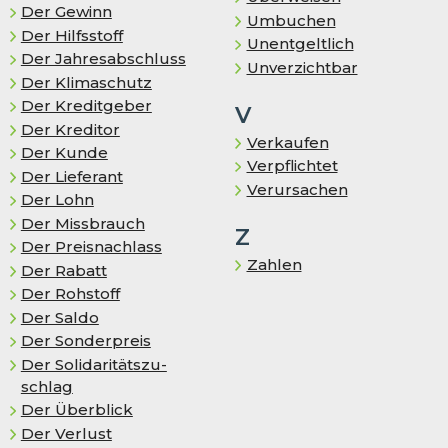
Der Gewinn
Umbuchen
Der Hilfsstoff
Unentgeltlich
Der Jahresabschluss
Unverzichtbar
Der Klimaschutz
Der Kreditgeber
V
Der Kreditor
Verkaufen
Der Kunde
Verpflichtet
Der Lieferant
Verursachen
Der Lohn
Der Missbrauch
Z
Der Preisnachlass
Zahlen
Der Rabatt
Der Rohstoff
Der Saldo
Der Sonderpreis
Der So­li­da­ri­täts­zu­
schlag
Der Überblick
Der Verlust