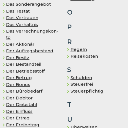
Das Sonderangebot
Das Testat
O
Das Vertrauen
Das Ver­hält­nis
P
Das Ver­rech­nungs­kon­
to
R
Der Aktionär
Regeln
Der Auf­trags­be­stand
Reisekosten
Der Besitz
Der Bestandteil
S
Der Betriebsstoff
Schulden
Der Betrug
Steuerfrei
Der Bonus
Steuerpflichtig
Der Bürobedarf
Der Debitor
T
Der Diebstahl
Der Einfluss
Der Ertrag
U
Der Freibetrag
Überweisen