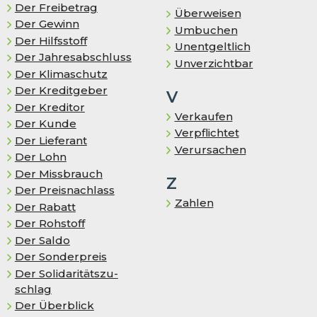
Der Freibetrag
Überweisen
Der Gewinn
Umbuchen
Der Hilfsstoff
Unentgeltlich
Der Jahresabschluss
Unverzichtbar
Der Klimaschutz
Der Kreditgeber
V
Der Kreditor
Verkaufen
Der Kunde
Verpflichtet
Der Lieferant
Verursachen
Der Lohn
Der Missbrauch
Z
Der Preisnachlass
Zahlen
Der Rabatt
Der Rohstoff
Der Saldo
Der Sonderpreis
Der So­li­da­ri­täts­zu­
schlag
Der Überblick