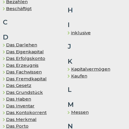
Bezahlen
Be­schäf­tigt
H
C
I
inklusive
D
Das Darlehen
J
Das Eigenkapital
Das Erfolgskonto
K
Das Er­zeug­nis
Kapitalvermögen
Das Fachwissen
Kaufen
Das Fremd­ka­pi­tal
Das Gesetz
L
Das Grundstück
Das Haben
M
Das In­ven­tar
Messen
Das Kontokorrent
Das Merkmal
N
Das Porto