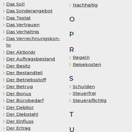
Das Soll
Nachhaltig
Das Sonderangebot
Das Testat
O
Das Vertrauen
Das Ver­hält­nis
P
Das Ver­rech­nungs­kon­
to
R
Der Aktionär
Regeln
Der Auf­trags­be­stand
Reisekosten
Der Besitz
Der Bestandteil
S
Der Betriebsstoff
Schulden
Der Betrug
Steuerfrei
Der Bonus
Steuerpflichtig
Der Bürobedarf
Der Debitor
T
Der Diebstahl
Der Einfluss
Der Ertrag
U