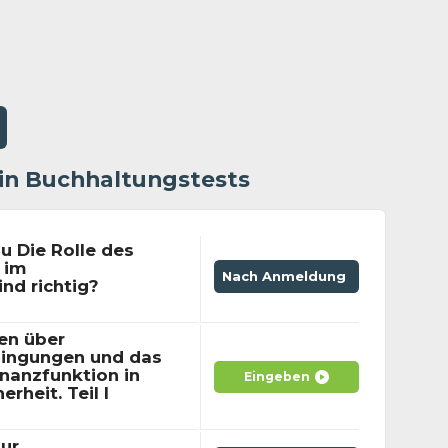
 in Buchhaltungstests
 Die Rolle des
 im
Nach Anmeldung
nd richtig?
sen über
dingungen und das
nanzfunktion in
Eingeben
rheit. Teil I
ur